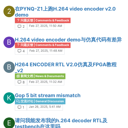
在PYNQ-Z1上跑H.264 video encoder v2.0
2
demo
问题反馈 | Comments & Feedback
Feb 27, 2025, 11:50 AM
2
H.264 video encoder demo与仿真代码有差异
B
问题反馈 | Comments & Feedback
Feb 27, 2025, 11:48 AM
4
H264 ENCODER RTL V2.0仿真及FPGA教程
B
_v2
新闻文档 | News & Documents
Feb 27, 2025, 11:32 AM
8
Gop 5 bit stream mismatch
K
交流讨论 | General Discussion
Jan 26, 2025, 5:41 AM
1
请问我能发布我的h.264 decoder RTL及
E
testbench在这里吗