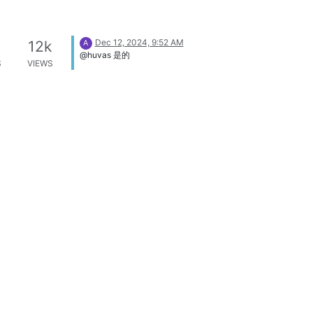
Dec 12, 2024, 9:52 AM
12k
A
@huvas 是的
S
VIEWS