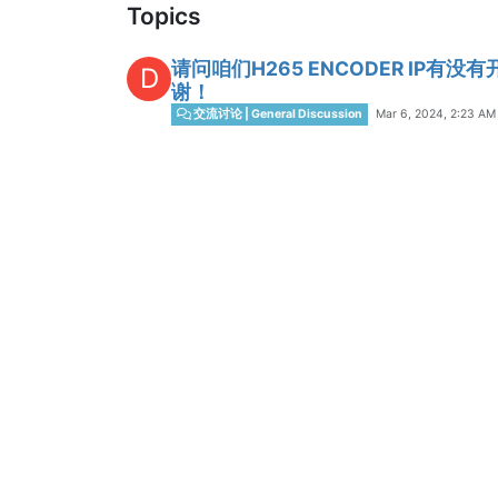
Topics
请问咱们H265 ENCODER IP
D
谢！
Mar 6, 2024, 2:23 AM
交流讨论 | General Discussion