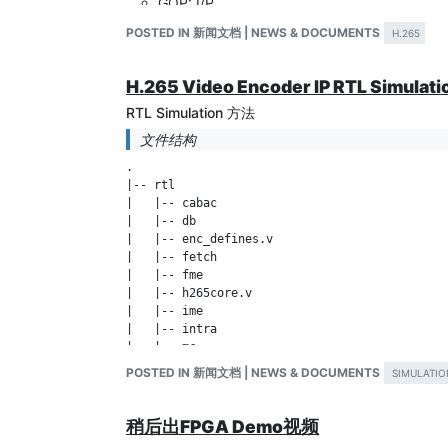
GOP: I/P
CU: 8x8~64x64
POSTED IN 新闻文档 | NEWS & DOCUMENTS
H.265
PU: 4x4~64x64
TU: 4x4/8x8/16x16/32x32
H.265 Video Encoder IP RTL Simulat
1/4 Sub-pixel
Search range 32
RTL Simulation 方法
All 35 Intra prediction mode
文件结构
CABAC
.

Deblocking Filter
|-- rtl

SAO
|   |-- cabac

Rate control: CBR/VBR (Software)
|   |-- db

关于VIP Lab
|   |-- enc_defines.v

|   |-- fetch

复旦大学VIP实验室专注于从事下一代视频、图像硬件处器研究
|   |-- fme

器，双目视觉处理器（Stereo Matching）等。
|   |-- h265core.v

实验室网站
http://viplab.fudan.edu.cn
|   |-- ime

|   |-- intra

代码下载
|   |-- mc

http://www.openasic.org/topic/6/h265-video-enc
|   |-- mem

POSTED IN 新闻文档 | NEWS & DOCUMENTS
SIMULATIO
|   |-- pre_i

关注我们
|   |-- top

微信公众号： OpenASIC
|   `-- tq

稍后出FPGA Demo视频
`-- sim
