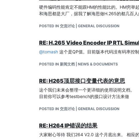
*** TEST P FRAMES ! ***

商业版本，买不起），指标太差，岂不自取其辱，最
硬件编码性能肯定不能跟HM的性能比的。HM穷举起
那为什么现在发出来了？
        at 00000600, Frame Number = 00, mb_x_f
和海思都是大厂，据我了解海思做H.265的都几百人
直白点是拖不下去了，事情总得有个交代。算是对我
        at 00050065, Frame Number = 00, mb_x_f
馈社会吧，碰巧今年是我的自然基金结题年，拿了纳
        at 00091015, Frame Number = 00, mb_x_f
POSTED IN 交流讨论 | GENERAL DISCUSSION
够好玩，大大小小的IP很多都是收费的，不像软件
        ...

		...

代码
		...

RE: H.265 Video Encoder IP RTL Sim
开源代码只包含了核心的H.265编码器代码，懂得
        at 10594605, Frame Number = 07, mb_x_f
源SoC总线集成的代码。相信能玩转FPGA、芯片
        at 10637335, Frame Number = 07, mb_x_f
@
tomash
这个是QP值。目前版本代码没有码率控制
        at 10649965, Frame Number = 07, mb_x_f
为什么不托管到Github
POSTED IN 新闻文档 | NEWS & DOCUMENTS
首先，Github是一个软件开发者常用的分享代码网
*** TEST I FRAMES ! ***

因为本项目开发团队都在一个房间里，没有外援参与
        at 10660075, Frame Number = 00, mb_x_f
后记
RE: H265顶层接口变量代表的意思
        at 10778975, Frame Number = 00, mb_x_f
这个项目本实验室一直有同学在做，东西虽然拿不出
这个我们未来会整理一个更详细的使用说明文档。
        at 10876295, Frame Number = 00, mb_x_f
BitDepth扩展、集成MCU进行编码控制、更好
		...

目前你可以参考testbench的接口设计方法来做
		...

感谢
		...

POSTED IN 交流讨论 | GENERAL DISCUSSION
这个项目陆陆续续做了好几年了，从2010年做H.
        at 40551735, Frame Number = 09, mb_x_f
然基金的研发过程，中间还夹带了一个上海市基金的
        at 40638475, Frame Number = 09, mb_x_f
        at 40680215, Frame Number = 10, mb_x_f
名单很长，但是值得回味（满满的都是美好回忆啊~
RE: H264 IP错误的结果
按照毕业时间先后排序
大家耐心等待 我们264 V2.0 这个月底出来。 相应
姜英