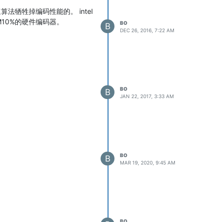
牺牲掉编码性能的。 intel
10%的硬件编码器。
些年，总得有点东西拿出来反
BO
B
DEC 26, 2016, 7:22 AM
。况且确实目前的FPGA还不
于采用了一些第三方IP，不能开
BO
B
JAN 22, 2017, 3:33 AM
大家有这么个东西就行）。其次，
式分享代码。
更新功能、架构。包括
BO
B
MAR 19, 2020, 9:45 AM
秀的毕业生，也完成了整一个自
BO