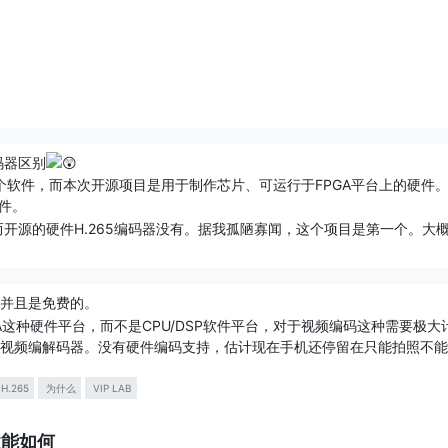
码器区别
个软件，而本次开源项目是用于制作芯片、可运行于FPGA平台上的硬件。本项目
件。
5，而开源的硬件H.265编码器没有。据我孤陋寡闻，这个项目是第一个。
并且是免费的。
GA这种硬件平台，而不是CPU/DSP软件平台，对于视频编码这种需要极
视频编解码器。没有硬件编码支持，估计现在手机还停留在只能拍照不能
释更新的都是2015年？
H.265
为什么
VIP LAB
emo也于1年多前就已经完成。
达不到完美，过不了自己这关，觉得拿不出手，另一方面也欠缺跟其他的
话性能如何