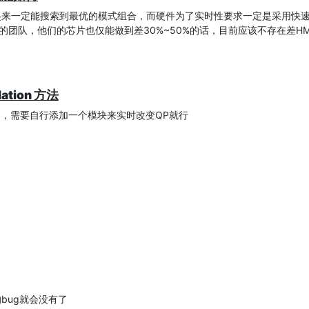
后还有点拖延症因素，拖一天是一天。
来一定能搜索到最优的模式组合，而硬件为了实时性要求一定是采用快速算法
irst = 00, mb_y_first = 00

的团队，他们的芯片也仅能做到差30%~50%的话，目前应该不存在差HM
本人从学术角度从事视频编码芯片研究这么多年的一个交代吧，搞了这么
irst = 01, mb_y_first = 00

税人的钱研究了这么些年，不出点东西怪不好意思，哪怕东西不够好
irst = 02, mb_y_first = 00

领域开源项目多如牛毛，硬件开源的项目确实很少，并且大多欠缺维护。
ulation 方法
同学应该很容易集成总线模块和SoC系统。本实验室开发的Demo系统受限
irst = 01, mb_y_first = 00

设计的同学，应该不是问题啦。
irst = 02, mb_y_first = 00

，需要自行添加一个模块来实时改变QP就行
irst = 00, mb_y_first = 00

站，本项目是一个硬件IP项目，放到Github上意义不大（放个链接告诉
，同步代码吼一声就行，如果后期有外援加入，可以考虑用一个更好的方
irst = 00, mb_y_first = 00

irst = 01, mb_y_first = 00

手，但本人不敢懈怠，还在努力改进中，将作为一个长期维护项目，逐步
irst = 02, mb_y_first = 00

的流水线架构、更准确的预测算法、B帧等。
264编码器、解码器开始，好多同学参与到这个项目中来，也毕业了很多优
irst = 06, mb_y_first = 03

研发过程。
irst = 00, mb_y_first = 00

irst = 00, mb_y_first = 00

~）
的bug就会没有了