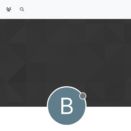
B
Offline