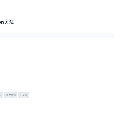
ion 方法
，包括超高清视频编码器（H.264/H.265 Video Encoder IP）
oder-rtl-ip-core-version-1-0
N
硬件仿真
H.265