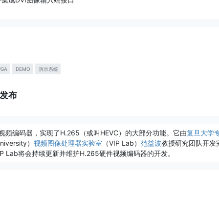
PGA
DEMO
演示系统
oCKit)
re发布
络打包，并发送给客户端PC主机
oCKit), send it to client PC
it by VLC player.
H.265硬件视频编码器，实现了H.265（或叫HEVC）的大部分功能。它由
复旦大学
niversity）
视频图像处理器实验室
（VIP Lab）
范益波
教授研究团队开发
 Lab将会持续更新并维护H.265硬件视频编码器的开发。