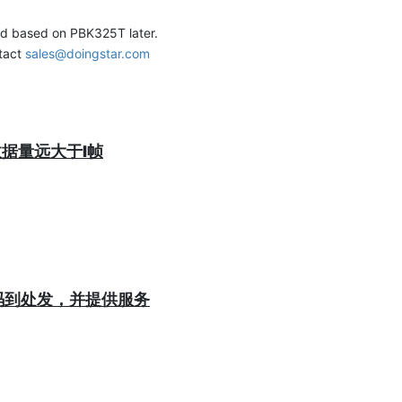
目，作为一个大学实验室很显心有余而力不足，希望有更多富有工作经验
ed based on PBK325T later.
帮助本项目改进。
tact
sales@doingstar.com
数据量远大于I帧
的代码到处发，并提供服务