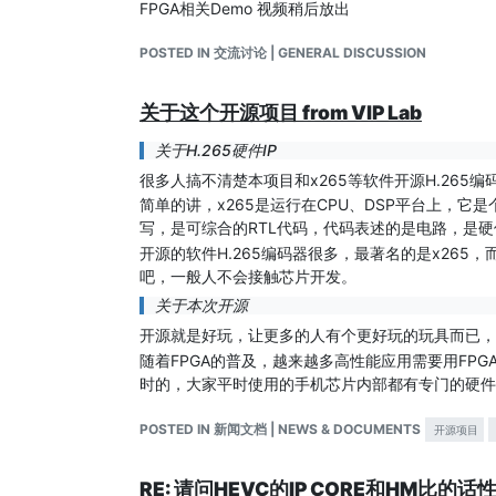
FPGA相关Demo 视频稍后放出
Modelsim
POSTED IN 交流讨论 | GENERAL DISCUSSION
# go to simulation directory

cd ./sim/h265core

关于这个开源项目 from VIP Lab
# run simulation

关于H.265硬件IP
NCsim
很多人搞不清楚本项目和x265等软件开源H.265编
# go to simulation directory

简单的讲，x265是运行在CPU、DSP平台上，它是
cd ./sim/h265core

写，是可综合的RTL代码，代码表述的是电路，是硬
# run simulation

开源的软件H.265编码器很多，最著名的是x26
吧，一般人不会接触芯片开发。
Simulation result
关于本次开源
*** CHECK TOP ! ***

开源就是好玩，让更多的人有个更好玩的玩具而已，
随着FPGA的普及，越来越多高性能应用需要用FP
                 fime auto check is on

                 fme auto check is on

时的，大家平时使用的手机芯片内部都有专门的硬件
                 mvd auto check is on

另外，看过代码的同学应该好奇为什么代码内部最后注
                 db auto check is on

POSTED IN 新闻文档 | NEWS & DOCUMENTS
开源项目
其实，这个项目2015年就已经完成，相关FPGA D
                 fetch auto check is on

为什么迟迟不发，到现在才发？
                 bs auto check is on

一方面本人一直觉得代码不够好，架构还不完善，远
RE: 请问HEVC的IP CORE和HM比的