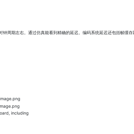
82215 NS + 0

钟周期左右。通过仿真能看到精确的延迟。编码系统延迟还包括帧缓存延迟，
ard, including
力，你们是真正的实验室中坚力量，也是接下来支撑中国IC产业的栋梁。