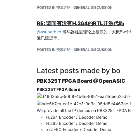
*** CHECK FNISHED ! ***

刘家良
POSTED IN 交流讨论 | GENERAL DISCUSSION
任怀鲁
Simulation complete via $finish(1) at time 406
赵晋
RE: 请问有没有H.264的RTL开源代码
钟慧波
余磊
@
asuperbird
编码器延迟理论上很低的，大概5w个时
袁兴
通讯延迟等。
沈沙
郭勇
POSTED IN 交流讨论 | GENERAL DISCUSSION
马天龙
刘聪
尚青
Latest posts made by bo
范奕舒
谢峥
PBK325T FPGA Board @OpenASIC
白宇峰
PBK325T FPGA Board
沈蔚炜
程魏
陆彦珩
黄磊磊
We provide all the IP demos on PBK325T FPGA Bo
江亲炜
H.264 Encoder / Decoder Demo
感谢这些优秀的复旦学生以及外校交流学生的多年努
H.265 Encoder / Decoder Demo
xkZERO Encoder / Decoder Demo
邀请