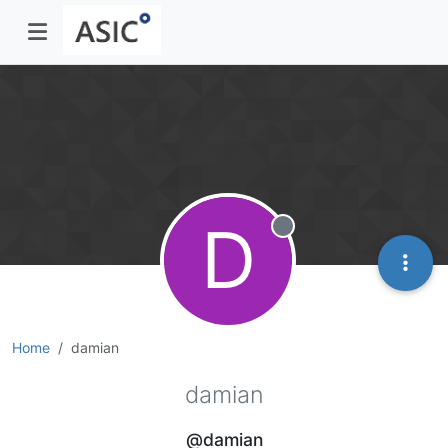
D
Offline
Home
damian
damian
@damian