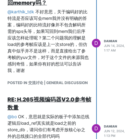
回memory吗？
@
karthik_tdk
不好意思，关于编码好的比
特流是否应该写会mem我并没有明确的答
案，编码好的比特流好像并不包含解码所
需的sps头等，如果写回到mem我们后序
应该怎样处理呢？第二个问题我的理解是
DAMIAN
D
load的参考帧应该是上一次store的，但仿
JUN 14, 2024,
真中似乎并不是这样，而是直接给出了参
1:17 AM
考帧的yuv文件，对于这个文件的来源我也
感到奇怪，如果你有好的想法可以告诉
我，谢谢
POSTED IN 交流讨论 | GENERAL DISCUSSION
RE: H.265视频编码器V2.0参考帧
数量
@
bo
OK，意思就是实际的板子中添加总线
逻辑后load_ref其实就是load之前的
DAMIAN
D
store_db，请问你们有考虑开放核心ip之
JUN 12, 2024,
外的总线接口的全部代码吗
1:13 PM