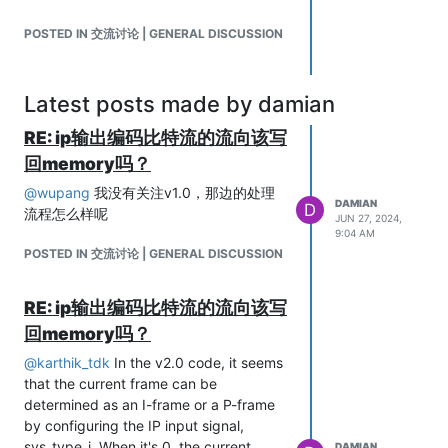
POSTED IN 交流讨论 | GENERAL DISCUSSION
Latest posts made by damian
RE: ip输出编码比特流的流向该写
回memory吗？
@
wupang
我没有关注v1.0，那边的处理
DAMIAN
D
流程怎么样呢
JUN 27, 2024,
9:04 AM
POSTED IN 交流讨论 | GENERAL DISCUSSION
RE: ip输出编码比特流的流向该写
回memory吗？
@
karthik_tdk
In the v2.0 code, it seems
that the current frame can be
determined as an I-frame or a P-frame
by configuring the IP input signal,
sys_type_i. When it's 0, the current
DAMIAN