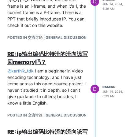
D
JUN 14, 2024,
frame is an I-frame, and when it's 1, the
6:39 AM
current frame is a P-frame. There is a
PPT that briefly introduces IP. You can
check it out on this website.
POSTED IN 交流讨论 | GENERAL DISCUSSION
RE: ip输出编码比特流的流向该写
回memory吗？
@
karthik_tdk
I am a beginner in video
encoding technology, and I have just
come across this open-source project. I
DAMIAN
D
haven't studied it in depth, so I can't
JUN 14, 2024,
give guidance to others; besides, I
6:33 AM
know a little English.
POSTED IN 交流讨论 | GENERAL DISCUSSION
RE: ip输出编码比特流的流向该写