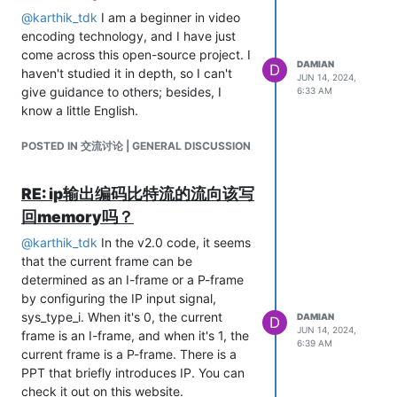
@
karthik_tdk
I am a beginner in video
encoding technology, and I have just
come across this open-source project. I
DAMIAN
D
haven't studied it in depth, so I can't
JUN 14, 2024,
give guidance to others; besides, I
6:33 AM
know a little English.
POSTED IN 交流讨论 | GENERAL DISCUSSION
RE: ip输出编码比特流的流向该写
回memory吗？
@
karthik_tdk
In the v2.0 code, it seems
that the current frame can be
determined as an I-frame or a P-frame
by configuring the IP input signal,
sys_type_i. When it's 0, the current
DAMIAN
D
JUN 14, 2024,
frame is an I-frame, and when it's 1, the
6:39 AM
current frame is a P-frame. There is a
PPT that briefly introduces IP. You can
check it out on this website.