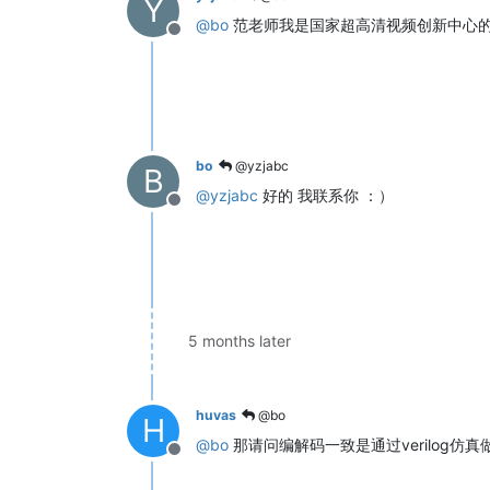
Y
@
bo
范老师我是国家超高清视频创新中心的
Offline
bo
@yzjabc
B
@
yzjabc
好的 我联系你 ：）
Offline
5 months later
huvas
@bo
H
@
bo
那请问编解码一致是通过verilog仿真
Offline