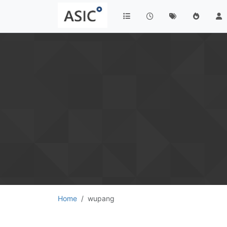
Home
wupang