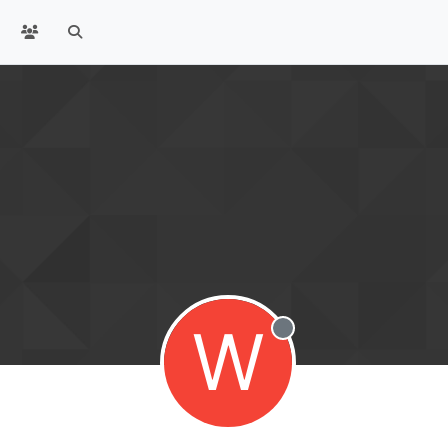
W
Offline