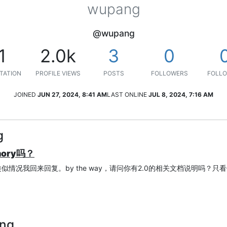
wupang
@wupang
1
2.0k
3
0
TATION
PROFILE VIEWS
POSTS
FOLLOWERS
FOLLO
JOINED
JUN 27, 2024, 8:41 AM
LAST ONLINE
JUL 8, 2024, 7:16 AM
g
ory吗？
情况我回来回复。by the way，请问你有2.0的相关文档说明吗？只
ang