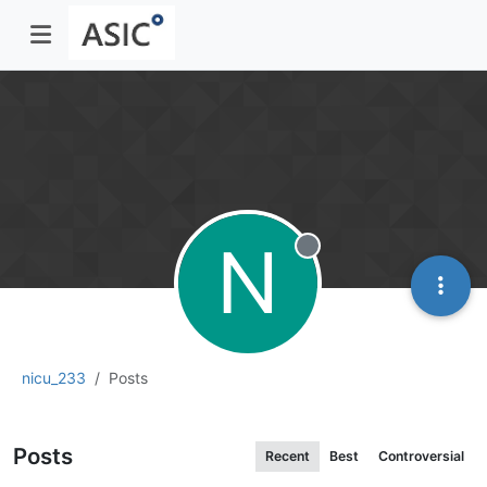
N
Offline
nicu_233
Posts
Posts
Recent
Best
Controversial