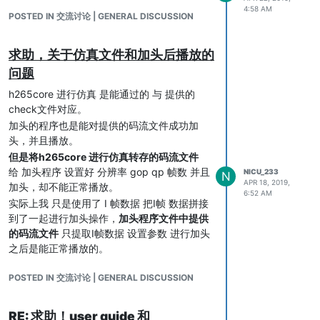
4:58 AM
POSTED IN 交流讨论 | GENERAL DISCUSSION
求助，关于仿真文件和加头后播放的
问题
h265core 进行仿真 是能通过的 与 提供的
check文件对应。
加头的程序也是能对提供的码流文件成功加
头，并且播放。
但是将h265core 进行仿真转存的码流文件
给 加头程序 设置好 分辨率 gop qp 帧数 并且
NICU_233
N
APR 18, 2019,
加头，却不能正常播放。
6:52 AM
实际上我 只是使用了 I 帧数据 把I帧 数据拼接
到了一起进行加头操作，
加头程序文件中提供
的码流文件
只提取I帧数据 设置参数 进行加头
之后是能正常播放的。
由于 h265core 和 加头程序 提供的测试文件
POSTED IN 交流讨论 | GENERAL DISCUSSION
都是独立的 不能对比数据查找错误。
能否提供个 对 h265core 的check 文件 使用
加头程序进行加头的 测试文件 来对比数据。
RE: 求助！user guide 和