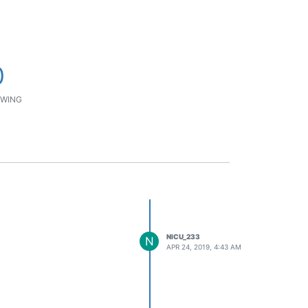
0
WING
NICU_233
N
APR 24, 2019, 4:43 AM