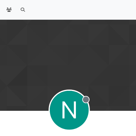
N
Offline