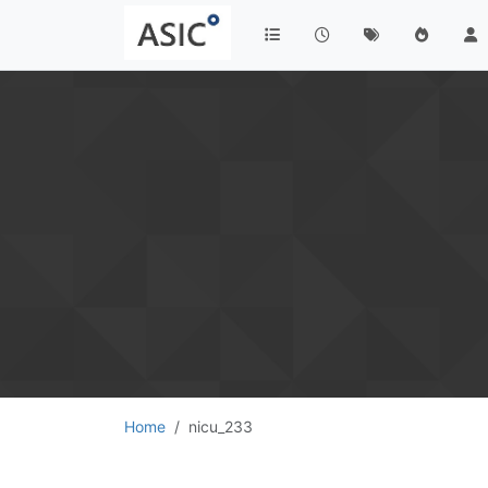
Home
nicu_233