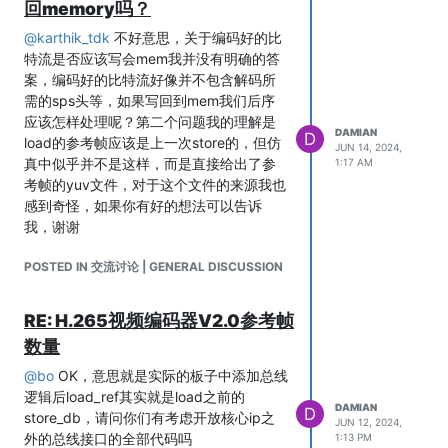
回memory吗？
@
karthik_tdk
不好意思，关于编码好的比
特流是否应该写会mem我并没有明确的答
案，编码好的比特流好像并不包含解码所
需的sps头等，如果写回到mem我们后序
应该怎样处理呢？第二个问题我的理解是
DAMIAN
D
load的参考帧应该是上一次store的，但仿
JUN 14, 2024,
真中似乎并不是这样，而是直接给出了参
1:17 AM
考帧的yuv文件，对于这个文件的来源我也
感到奇怪，如果你有好的想法可以告诉
我，谢谢
POSTED IN 交流讨论 | GENERAL DISCUSSION
RE: H.265视频编码器V2.0参考帧
数量
@
bo
OK，意思就是实际的板子中添加总线
逻辑后load_ref其实就是load之前的
DAMIAN
D
store_db，请问你们有考虑开放核心ip之
JUN 12, 2024,
外的总线接口的全部代码吗
1:13 PM