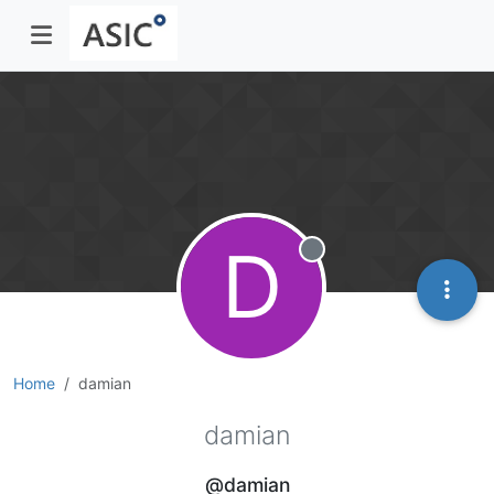
D
Offline
Home
damian
damian
@damian