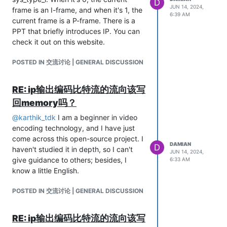
D
JUN 14, 2024,
frame is an I-frame, and when it's 1, the
6:39 AM
current frame is a P-frame. There is a
PPT that briefly introduces IP. You can
check it out on this website.
POSTED IN 交流讨论 | GENERAL DISCUSSION
RE: ip输出编码比特流的流向该写
回memory吗？
@
karthik_tdk
I am a beginner in video
encoding technology, and I have just
come across this open-source project. I
DAMIAN
D
haven't studied it in depth, so I can't
JUN 14, 2024,
give guidance to others; besides, I
6:33 AM
know a little English.
POSTED IN 交流讨论 | GENERAL DISCUSSION
RE: ip输出编码比特流的流向该写