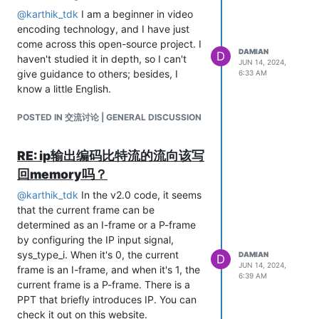
@
karthik_tdk
I am a beginner in video
encoding technology, and I have just
come across this open-source project. I
DAMIAN
D
haven't studied it in depth, so I can't
JUN 14, 2024,
give guidance to others; besides, I
6:33 AM
know a little English.
POSTED IN 交流讨论 | GENERAL DISCUSSION
RE: ip输出编码比特流的流向该写
回memory吗？
@
karthik_tdk
In the v2.0 code, it seems
that the current frame can be
determined as an I-frame or a P-frame
by configuring the IP input signal,
sys_type_i. When it's 0, the current
DAMIAN
D
JUN 14, 2024,
frame is an I-frame, and when it's 1, the
6:39 AM
current frame is a P-frame. There is a
PPT that briefly introduces IP. You can
check it out on this website.