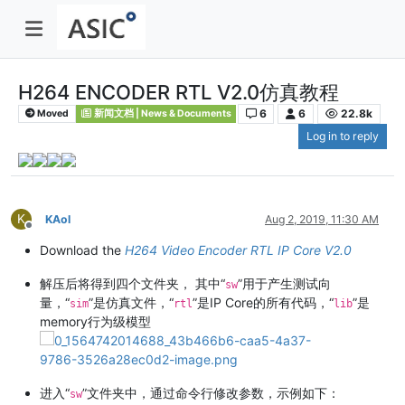
H264 ENCODER RTL V2.0仿真教程
6
6
22.8k
Moved
新闻文档 | News & Documents
Log in to reply
K
KAol
Aug 2, 2019, 11:30 AM
Offline
Download the
H264 Video Encoder RTL IP Core V2.0
解压后将得到四个文件夹， 其中“
”用于产生测试向
sw
量，“
”是仿真文件，“
”是IP Core的所有代码，“
”是
sim
rtl
lib
memory行为级模型
进入“
”文件夹中，通过命令行修改参数，示例如下：
sw