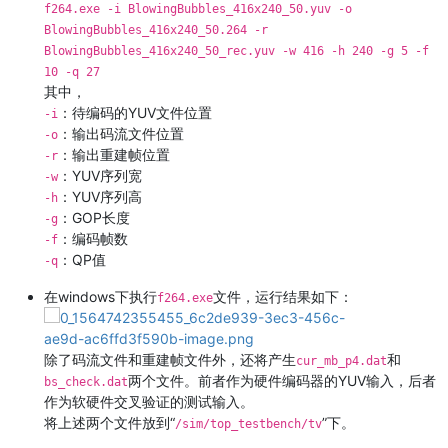
f264.exe -i BlowingBubbles_416x240_50.yuv -o
BlowingBubbles_416x240_50.264 -r
BlowingBubbles_416x240_50_rec.yuv -w 416 -h 240 -g 5 -f
10 -q 27
其中，
：待编码的YUV文件位置
-i
：输出码流文件位置
-o
：输出重建帧位置
-r
：YUV序列宽
-w
：YUV序列高
-h
：GOP长度
-g
：编码帧数
-f
：QP值
-q
在windows下执行
文件，运行结果如下：
f264.exe
除了码流文件和重建帧文件外，还将产生
和
cur_mb_p4.dat
两个文件。前者作为硬件编码器的YUV输入，后者
bs_check.dat
作为软硬件交叉验证的测试输入。
将上述两个文件放到“
”下。
/sim/top_testbench/tv