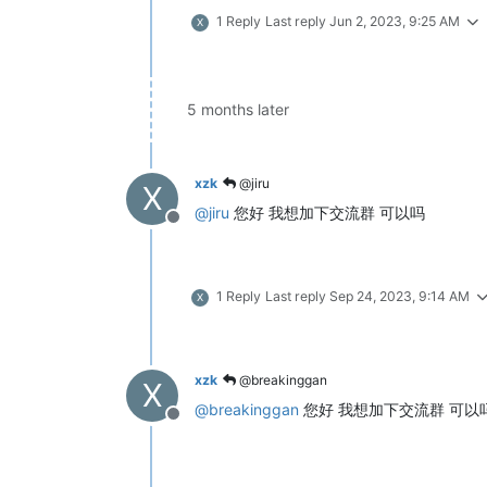
1 Reply
Last reply
Jun 2, 2023, 9:25 AM
X
5 months later
xzk
@jiru
X
@
jiru
您好 我想加下交流群 可以吗
Offline
1 Reply
Last reply
Sep 24, 2023, 9:14 AM
X
xzk
@breakinggan
X
@
breakinggan
您好 我想加下交流群 可以
Offline