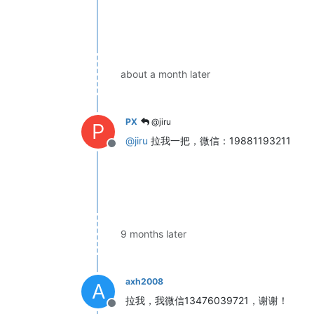
about a month later
PX
@jiru
P
@
jiru
拉我一把，微信：19881193211
Offline
9 months later
axh2008
A
拉我，我微信13476039721，谢谢！
Offline