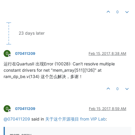
0
23 days later
0
070411209
Feb 15, 2017, 8:38 AM
Offline
运行在QuartusII 出现Error (10028): Can't resolve multiple
constant drivers for net "mem_array[511][126]" at
ram_dp_be.v(134) 这个怎么解决，多谢！
0
0
070411209
Feb 15, 2017, 8:59 AM
Offline
@
070411209
said in
关于这个开源项目 from VIP Lab
:
mem_array