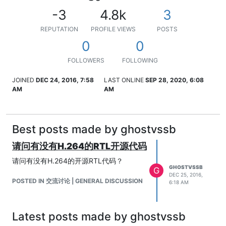
-3
4.8k
3
REPUTATION
PROFILE VIEWS
POSTS
0
0
FOLLOWERS
FOLLOWING
JOINED
DEC 24, 2016, 7:58
LAST ONLINE
SEP 28, 2020, 6:08
AM
AM
Best posts made by ghostvssb
请问有没有H.264的RTL开源代码
请问有没有H.264的开源RTL代码？
GHOSTVSSB
G
DEC 25, 2016,
POSTED IN 交流讨论 | GENERAL DISCUSSION
6:18 AM
Latest posts made by ghostvssb