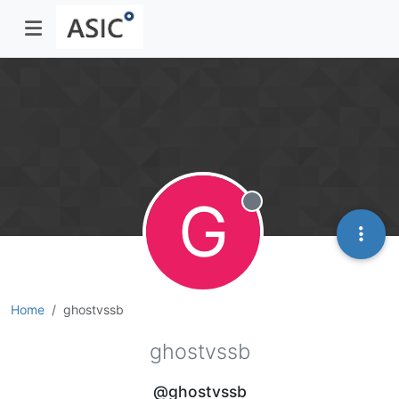
G
Offline
Home
ghostvssb
ghostvssb
@ghostvssb