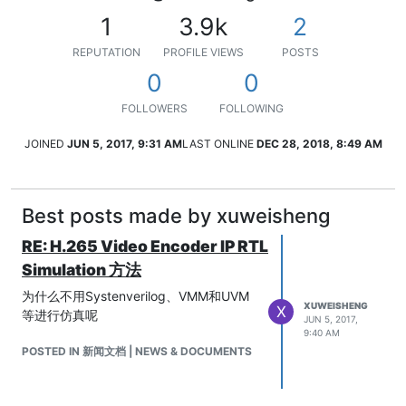
1
3.9k
2
REPUTATION
PROFILE VIEWS
POSTS
0
0
FOLLOWERS
FOLLOWING
JOINED
JUN 5, 2017, 9:31 AM
LAST ONLINE
DEC 28, 2018, 8:49 AM
Best posts made by xuweisheng
RE: H.265 Video Encoder IP RTL
Simulation 方法
为什么不用Systenverilog、VMM和UVM
XUWEISHENG
X
等进行仿真呢
JUN 5, 2017,
9:40 AM
POSTED IN 新闻文档 | NEWS & DOCUMENTS