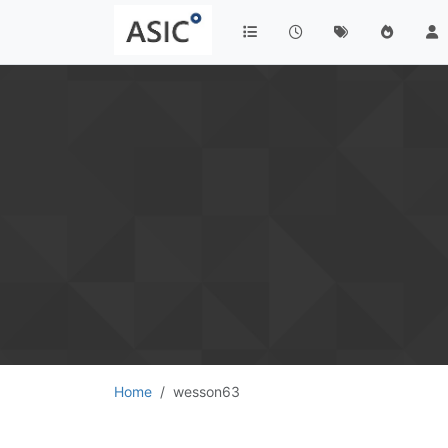
Home
wesson63