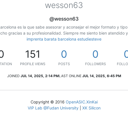
wesson63
@wesson63
Barcelona es la que sabe asesorar y aconsejar el mejor formato y tip
ho gracias a su profesionalidad. Siempre me siento bien atendido y
imprenta barata barcelona estudiesteve
0
151
0
0
TATION
PROFILE VIEWS
POSTS
FOLLOWERS
FOLLO
JOINED
JUL 14, 2025, 2:14 PM
LAST ONLINE
JUL 14, 2025, 6:45 PM
Copyright © 2016
OpenASIC.XinKai
VIP Lab @Fudan University
|
XK Silicon