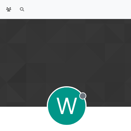
W
Offline