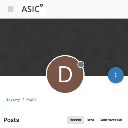
D
Offline
dzyswy
Posts
Posts
Recent
Best
Controversial