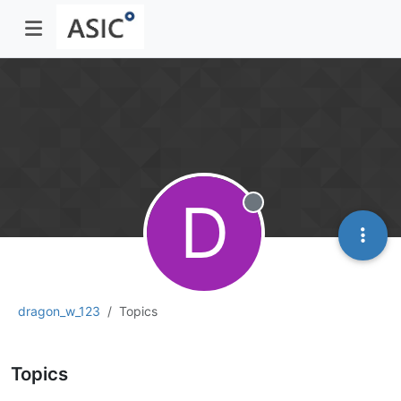
D
Offline
dragon_w_123
Topics
Topics