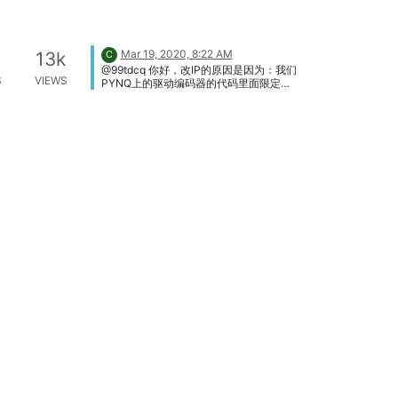
Mar 19, 2020, 8:22 AM
13k
C
@99tdcq 你好，改IP的原因是因为：我们
S
VIEWS
PYNQ上的驱动编码器的代码里面限定了
接受码流的机器的IP地址，因此改PYNQ
的IP地址是为了让PYNQ和接受码流的机
器在同一个局域网里面，方便网络传输。