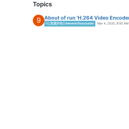
Topics
About of run 'H.264 Video Encod
9
Mar 4, 2020, 8:50 AM
交流讨论 | General Discussion