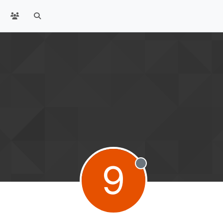
9
Offline