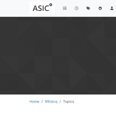
Home
99tdcq
Topics