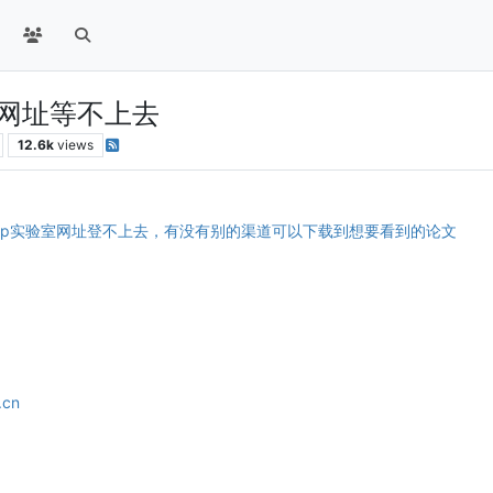
n/vip网址等不上去
12.6k
views
.edu.cn/vip实验室网址登不上去，有没有别的渠道可以下载到想要看到的论文
.cn