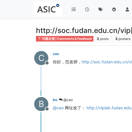
http://soc.fudan.edu.c
3
posts
3
posters
问题反馈 | Comments & Feedback
cao
C
你好，范老师，
http://soc.fudan
Offline
bo
@cao
B
@
cao
网址改了：
http://viplab.fudan.edu
Offline