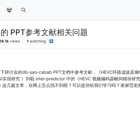
下研讨会的 PPT参考文献相关问题
19.1k
views
1
watching
fe线下研讨会的db-sao-cabab PPT文档中参考文献，《HEVC环路滤波及熵编码
研究 》刘聪 inter-predictor 中的《HEVC 视频编码器帧间模块研究
谢铮 这几篇文章，在网上怎么找不到呢？可以提供给我们学习吗？谢谢范老