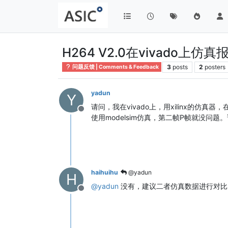
H264 V2.0在vivado上仿真
3
posts
2
posters
问题反馈 | Comments & Feedback
yadun
Y
请问，我在vivado上，用xilinx的仿真器
Offline
使用modelsim仿真，第二帧P帧就没问
haihuihu
@yadun
H
@
yadun
没有，建议二者仿真数据进行对比
Offline