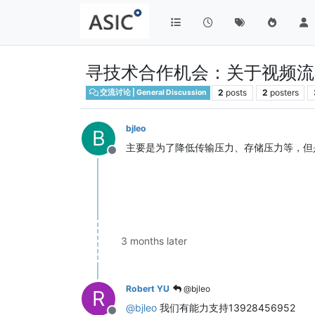
寻技术合作机会：关于视频流
2
posts
2
posters
交流讨论 | General Discussion
bjleo
B
主要是为了降低传输压力、存储压力等，但
Offline
3 months later
Robert YU
@bjleo
R
@
bjleo
我们有能力支持13928456952