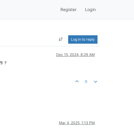
Register
Login
Log in to reply
Dec 15, 2024, 8:29 AM
作？
0
Mar 4, 2025, 1:13 PM