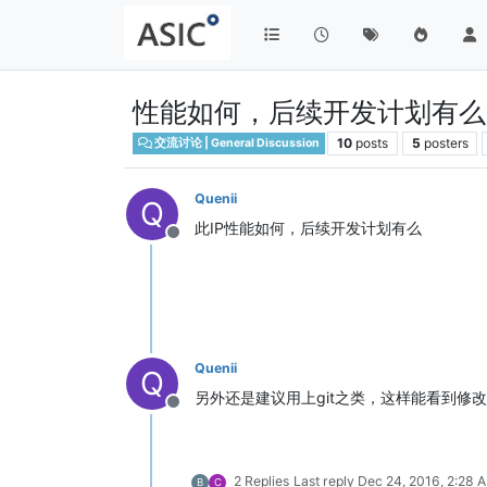
性能如何，后续开发计划有么
10
posts
5
posters
交流讨论 | General Discussion
Quenii
Q
此IP性能如何，后续开发计划有么
Offline
Quenii
Q
另外还是建议用上git之类，这样能看到修
Offline
2 Replies
Last reply
Dec 24, 2016, 2:28 
B
C