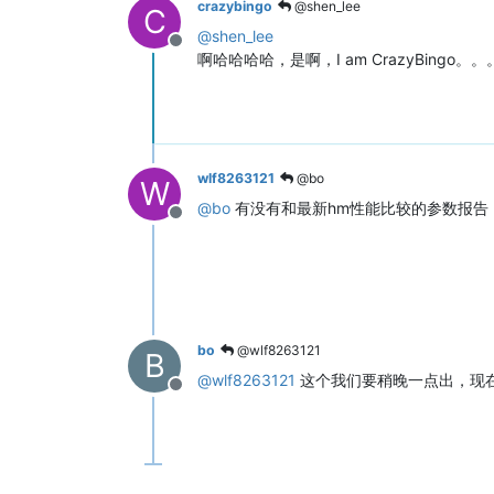
crazybingo
@shen_lee
C
@
shen_lee
Offline
啊哈哈哈哈，是啊，I am CrazyBingo。
wlf8263121
@bo
W
@
bo
有没有和最新hm性能比较的参数报告
Offline
bo
@wlf8263121
B
@
wlf8263121
这个我们要稍晚一点出，现
Offline