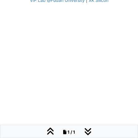
VIP Lab @Fudan University
|
XK Silicon
1 / 1