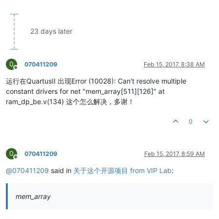
23 days later
0
070411209
Feb 15, 2017, 8:38 AM
Offline
运行在QuartusII 出现Error (10028): Can't resolve multiple
constant drivers for net "mem_array[511][126]" at
ram_dp_be.v(134) 这个怎么解决，多谢！
0
0
070411209
Feb 15, 2017, 8:59 AM
Offline
@
070411209
said in
关于这个开源项目 from VIP Lab
:
mem_array