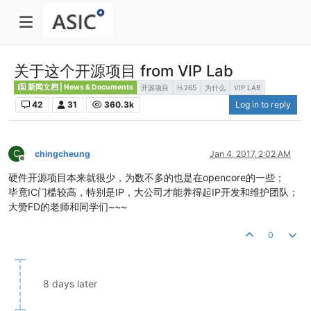
关于这个开源项目 from VIP Lab
新闻文档 | News & Documents
开源项目
H.265
为什么
VIP LAB
42
31
360.3k
Log in to reply
C
chingcheung
Jan 4, 2017, 2:02 AM
Offline
硬件开源项目本来就很少，为数不多的也是在opencore的一些；
毕竟IC门槛较高，特别是IP，大公司才能养得起IP开发和维护团队；
大赞FD的老师和同学们~~~
0
8 days later