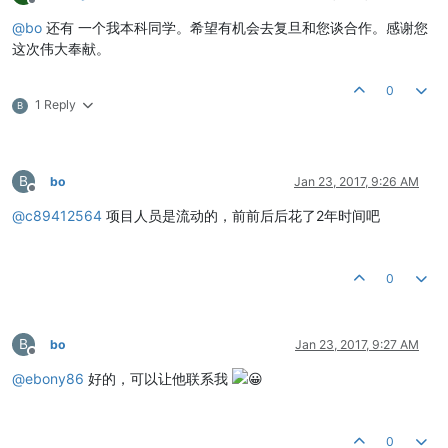
Offline
@
bo
还有 一个我本科同学。希望有机会去复旦和您谈合作。感谢您
这次伟大奉献。
0
1 Reply
B
B
bo
Jan 23, 2017, 9:26 AM
Offline
@
c89412564
项目人员是流动的，前前后后花了2年时间吧
0
B
bo
Jan 23, 2017, 9:27 AM
Offline
@
ebony86
好的，可以让他联系我
0