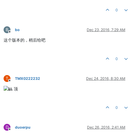
0
B
bo
Dec 23, 2016, 7:29 AM
Offline
这个版本的，稍后给吧
0
T
TMX0222232
Dec 24, 2016, 8:30 AM
Offline
顶
0
D
duoerpu
Dec 26, 2016, 2:41 AM
Offline