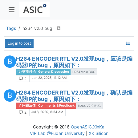
Tags
h264 v2.0 bug
Log in to post
H264 ENCODER RTL V2.0发现bug，应该是编
B
码器IP的bug，原因如下：
交流讨论 | General Discussion
H264 V2.0 BUG
Jan 22, 2025, 11:12 AM
4
H264 ENCODER RTL V2.0发现bug，确认是编
B
码器IP的bug，原因如下：
问题反馈 | Comments & Feedback
H264 V2.0 BUG
Jul 8, 2020, 6:54 AM
2
Copyright © 2016
OpenASIC.XinKai
VIP Lab @Fudan University
|
XK Silicon