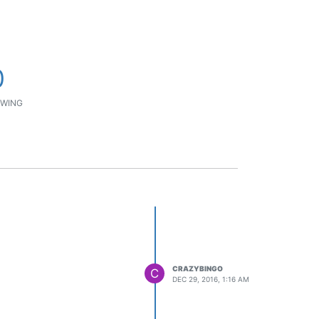
0
WING
CRAZYBINGO
C
DEC 29, 2016, 1:16 AM