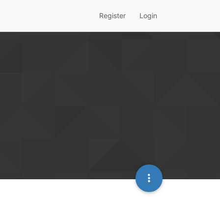
Register
Login