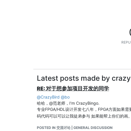
REPU
Latest posts made by craz
RE: 对于想参加项目开发的同学
@
CrazyBird
@
bo
哈哈，@范老师，I'm CrazyBingo.
专业FPGA/HDL设计开发七八年，FPGA方面如
码代码可以可以让我徒弟参与 如果能帮上你们的画。
POSTED IN 交流讨论 | GENERAL DISCUSSION