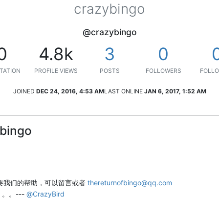
crazybingo
@crazybingo
0
4.8k
3
0
TATION
PROFILE VIEWS
POSTS
FOLLOWERS
FOLLO
JOINED
DEC 24, 2016, 4:53 AM
LAST ONLINE
JAN 6, 2017, 1:52 AM
ybingo
果需要我们的帮助，可以留言或者
thereturnofbingo@qq.com
。。---
@
CrazyBird