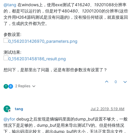
@
tang
在windows上，使用exe测试了416
240、1920
1088分辨率
的，都是可以运行的，但是对于480
480、1200
1200的分辨率(这些
文件用H264源码测试是没有问题的)，没有报任何错误，就直接返回
了，生成的文件都为空。
参数设置:
测试结果:
想问下，是那里出了问题，还是有那些参数没有设置了？
0
2 Replies
T
B
T
tang
Jul 2, 2019, 5:19 AM
Offline
@
yfor
debug之后发现是熵编码里面的dump_buf设置不够大，一般
情况下是足够的，dump_buf是用来导出测试TV的。但是特殊情况
下，输出码流比较大，超出dump_buf的大小，无法正常导出文件，