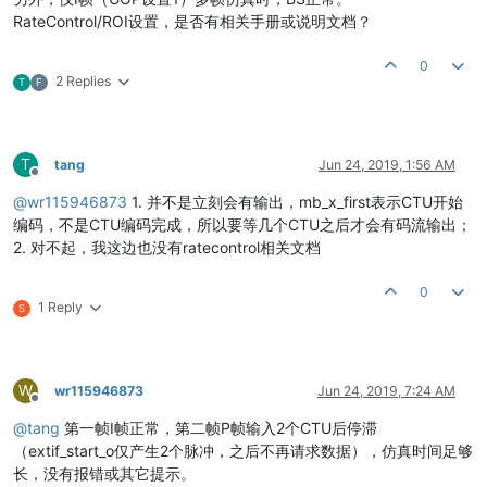
RateControl/ROI设置，是否有相关手册或说明文档？
0
2 Replies
T
F
T
tang
Jun 24, 2019, 1:56 AM
Offline
@
wr115946873
1. 并不是立刻会有输出，mb_x_first表示CTU开始
编码，不是CTU编码完成，所以要等几个CTU之后才会有码流输出；
2. 对不起，我这边也没有ratecontrol相关文档
0
1 Reply
S
W
wr115946873
Jun 24, 2019, 7:24 AM
Offline
@
tang
第一帧I帧正常，第二帧P帧输入2个CTU后停滞
（extif_start_o仅产生2个脉冲，之后不再请求数据），仿真时间足够
长，没有报错或其它提示。