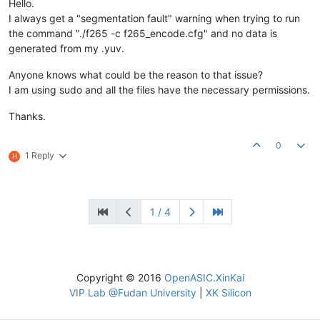
Hello.
I always get a "segmentation fault" warning when trying to run
the command "./f265 -c f265_encode.cfg" and no data is
generated from my .yuv.
Anyone knows what could be the reason to that issue?
I am using sudo and all the files have the necessary permissions.
Thanks.
0
1 Reply
H
1 / 4
Copyright © 2016
OpenASIC.XinKai
VIP Lab @Fudan University
|
XK Silicon