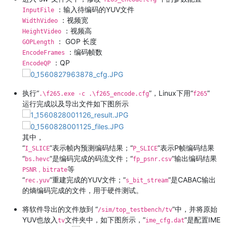
：输入待编码的YUV文件
InputFile
：视频宽
WidthVideo
：视频高
HeightVideo
： GOP 长度
GOPLength
：编码帧数
EncodeFrames
：QP
EncodeQP
执行“
”，Linux下用“
”
.\f265.exe -c .\f265_encode.cfg
f265
运行完成以及导出文件如下图所示
其中，
“
”表示帧内预测编码结果；“
”表示P帧编码结果
I_SLICE
P_SLICE
“
”是编码完成的码流文件；“
”输出编码结果
bs.hevc
fp_psnr.csv
等
PSNR，bitrate
“
”重建完成的YUV文件；”
”是CABAC输出
rec.yuv
s_bit_stream
的熵编码完成的文件，用于硬件测试。
将软件导出的文件放到 “
”中，并将原始
/sim/top_testbench/tv
YUV也放入
文件夹中，如下图所示，”
”是配置IME
tv
ime_cfg.dat