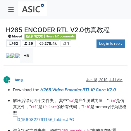
H265 ENCODER RTL V2.0仿真教程
Moved
新闻文档 | News & Documents
62
29
278.4k
1
Log in to reply
+5
T
tang
Jun 18, 2019, 4:11 AM
Offline
Download the
H265 Video Encoder RTL IP Core V2.0
解压后得到四个文件夹， 其中“
”是产生测试向量，“
”是仿
sw
sim
真文件，“
”是
的所有代码，“
”是memory行为级模
rtl
IP Core
lib
型
进入“sw”文件夹中，修改“
”中的参数配置
f265_encode.cfg