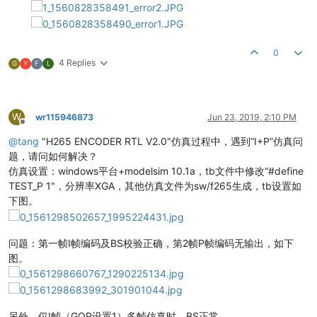
0
4 Replies
G
Y
F
L
W
wr115946873
Jun 23, 2019, 2:10 PM
Offline
@
tang
"H265 ENCODER RTL V2.0"仿真过程中，遇到“I+P”仿真问
题，请问如何解决？
仿真设置：windows平台+modelsim 10.1a，tb文件中修改“#define
TEST_P 1"，分辨率XGA，其他仿真文件为sw/f265生成，tb设置如
下图。
问题：第一帧I帧编码及BS校验正确，第2帧P帧编码无输出，如下
图。
另外，仅I帧（GOP设置1）多帧仿真时，BS正常。