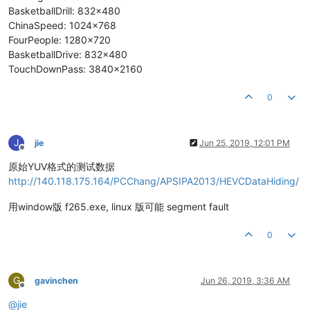
BasketballDrill: 832x480
ChinaSpeed: 1024x768
FourPeople: 1280x720
BasketballDrive: 832x480
TouchDownPass: 3840x2160
0
J
jie
Jun 25, 2019, 12:01 PM
Offline
原始YUV格式的测试数据
http://140.118.175.164/PCChang/APSIPA2013/HEVCDataHiding/
用window版 f265.exe, linux 版可能 segment fault
0
G
gavinchen
Jun 26, 2019, 3:36 AM
Offline
@
jie