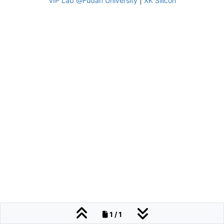
VIP Lab @Fudan University
|
XK Silicon
1 / 1